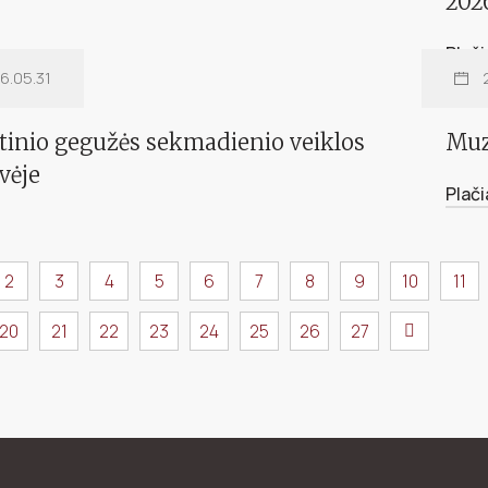
 šventė Kernavėje 2026
Eur
202
Plač
6.05.31
tinio gegužės sekmadienio veiklos
Muz
vėje
Plač
2
3
4
5
6
7
8
9
10
11
20
21
22
23
24
25
26
27