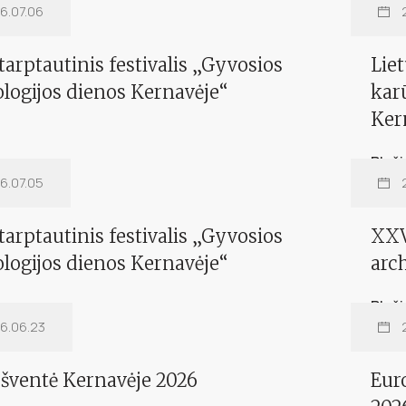
6.07.06
arptautinis festivalis „Gyvosios
Lie
logijos dienos Kernavėje“
kar
Ker
Plač
6.07.05
XXV
arc
arptautinis festivalis „Gyvosios
logijos dienos Kernavėje“
Plač
6.06.23