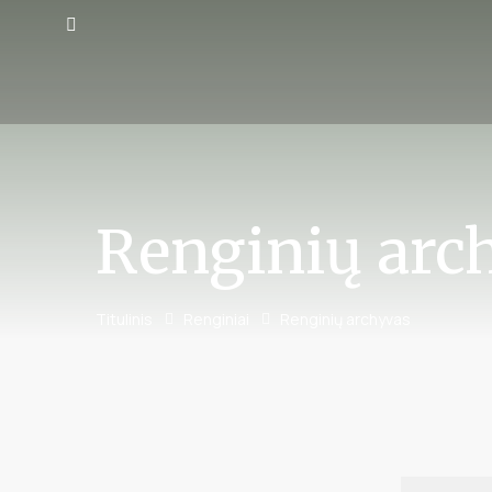
Renginių arc
Titulinis
Renginiai
Renginių archyvas