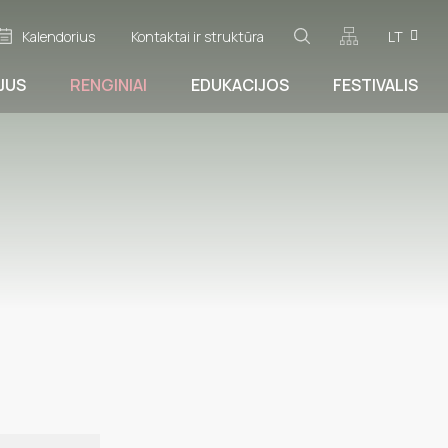
Kalendorius
Kontaktai ir struktūra
LT
JUS
RENGINIAI
EDUKACIJOS
FESTIVALIS