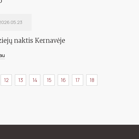
opos Archeologijos Dienos Kernavėje
6
iau
2026.05.23
iejų naktis Kernavėje
iau
12
13
14
15
16
17
18