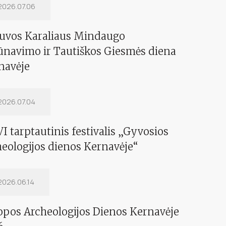
2026.07.06
tuvos Karaliaus Mindaugo
ūnavimo ir Tautiškos Giesmės diena
navėje
iau
2026.07.04
I tarptautinis festivalis „Gyvosios
heologijos dienos Kernavėje“
iau
2026.06.14