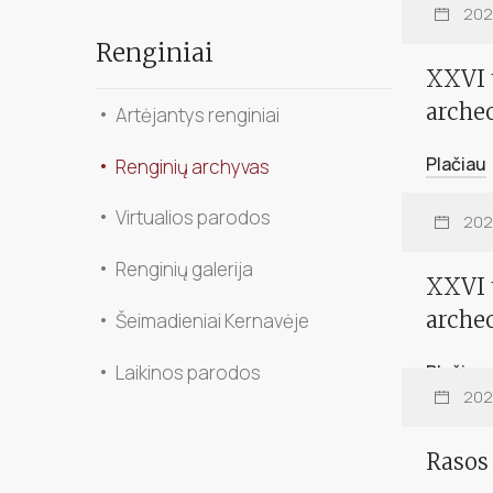
202
Renginiai
XXVI t
archeo
Artėjantys renginiai
Plačiau
Renginių archyvas
Virtualios parodos
Renginių galerija
202
Šeimadieniai Kernavėje
XXVI t
archeo
Laikinos parodos
Plačiau
202